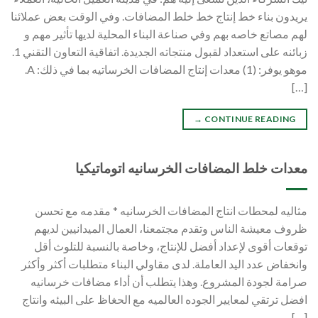
يريدون بناء خط إنتاج خط خلط المضافات. وفي الوقت بعض عملائنا
لهم مصاتع خاصه بهم وفي صناعة البناء المحلية لديها تأثير مهم و
زبائنه على استعداد لقبول منتجاته الجديدة. اتفاقية التعاون التقني 1.
موهو يوفر: (1) معدات إنتاج المضافات الخرساتيه بما في ذلك: A.
[…]
→
CONTINUE READING
معدات خلط المضافات الخرسانيه اتوماتيكيا
مثاليه لمحطات انتاج المضافات الخرسانيه * مقدمه مع تحسن
ظروف معيشة الناس وتقدم مجتمعنا، العمال الميدانيين لديهم
توقعات أقوى لإعداد أفضل للإنتاج، وخاصة بالنسبة للتلوث أقل
وانخفاض عدد اليد العاملة. لدى مقاولي البناء متطلبات أكثر وأكثر
صرامة لجودة المشروع. وهذا يتطلب أن أداء مضافات خرسانيه
افضل ترتقي لمعايير الجوده العالميه مع الحغاظ على البيئه وانتاج
[…]