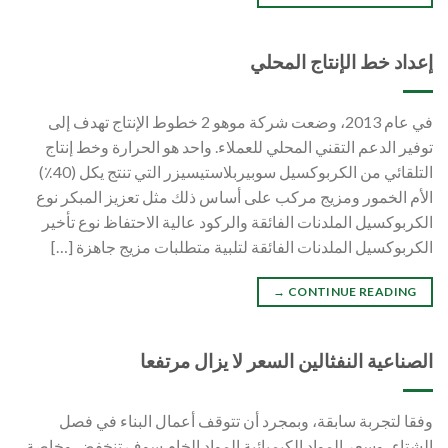
إعداد خط الإنتاج المحلي
في عام 2013، وضعت شركة موهو 2 خطوط الإنتاج تهدف إلى
توفير الدعم التقني المحلي للعملاء. واحد هو الحرارة وخط إنتاج
التلقائي من الكربوكسيل سوبيربلاستيسيزر التي تنتج يكل (40٪)
الأم الخمور ومزيج مركب على أساس ذلك مثل تعزيز المبكر نوع
الكربوكسيل الملدنات الفائقة والركود عالية الاحتفاظ نوع تأخير
الكربوكسيل الملدنات الفائقة لتلبية متطلبات مزيج جاهزة […]
→
CONTINUE READING
الصناعية النفثالين السعر لا يزال مرتفعا
وفقا لتجربة سابقة، وبمجرد أن تتوقف أعمال البناء في فصل
الشتاء، وسعر المواد الكيميائية المواد الخام سوف تنخفض وخاصة