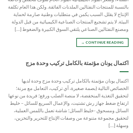
بالنسبة للمنتجات النفثالين الملدنات الفائقة. ولكن هذا العام تكلفة
الإنتاج لا يقلل. السبب يكمن في متطلبات وطنية صارمة لحماية
البيئة. لا يتم تشجيع المنتجات الصناعية الكيميائية من قبل الدولة
ومصنع النفثالين الصناعي يلتقي السوق الكبيرة والضغوط […]
→
CONTINUE READING
اكتمال يونان مؤتمتة بالكامل تركيب وحدة مزج
اكتمال يونان مؤتمتة بالكامل تركيب وحدة مزج وحدة لديها
الخصائص التالية (بصمة صغيرة، أي تركيب، التعامل مع مرنة؛
لتحقيق التغذية المنخفضة، لا منصة الصلب ورفع؛ فريدة من نوعها
ارتفاع ضغط جهاز رش تشتيت، والإعمال السريع للسائل – خليط
السائل ومسحوق -خليط السائل؛ شاشة تعمل باللمس العملية،
لتحقيق مجموعة متنوعة من وصفات الإنتاج للتحرير والتخزين،
وسهلة […]