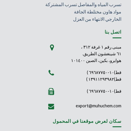
تسرب المياه والمفاصل تسرب المشتركة
مواد هاون مختلطة الجافة
الخارجي الانتهاء من العزل
اتصل بنا
مبنى رقم ١ غرفة ٣١٢ ،
٦١ شينغشون الطريق.
هوايرو، بكين، الصين ١٠١٤٠٠
قط)١٠-٦٩٦٨٧٧٥٠ )
قط)١٣٩١١٢٩٣٩٨٢ )
قط)١٠-٦٩٦٨٧٧٥٠ )
export@muhuchem.com
سكان لعرض موقعنا في المحمول