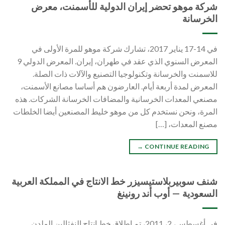
شركة موهو تحضر إيران الدولية للأسمنت، معرض
الخرسانة
في 14-17 يناير 2017، تشارك شركة موهو للمرة الأولى في
المعرض السنوي الذي عقد في طهران، إيران. المعرض الدولي 9
للاسمنت والخرسانة وتكنولوجيا التصنيع والآلات ذات الصلة.
المعرض لمدة أربعة أيام. العارضون هم أساسا مصانع الأسمنت،
مصنعي المعدات الخرسانية والمضافات الخرسانة الشركات. هذه
المرة، ونحن نستخدم كل من موهو خليط المصنعين أيضا الخلطات
مصنع المعدات، […]
→
CONTINUE READING
شنف سوبيربلاستيسيزر خط الانتاج في المملكة العربية
السعودية — أوب أند رونينغ
في أغسطس، 2، 2011، تم إطلاق خط إنتاج النفثالين الملدن