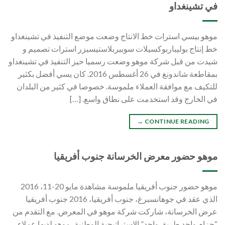
في تشينغداو
موهو بيسي استرات خط الانتاج وضعت موضع التنفيذ في تشينغداو
خط إنتاج بوليباربوكسيلات سوبيربلاستيسيزر استرات تصميم و
شيدت من قبل شركة موهو وضعت رسميا حيز التنفيذ في تشينغداو
بمقاطعة شاندونغ في 26 أغسطس 2016. كان يسي أفضل بكثير
للتكيف مع موافقة العملاء ملموسة. خصوصا في كثير من البلدان
في الخارج وقد استخدمت على نطاق واسع. […]
→
CONTINUE READING
موهو حضور معرض الخرسانة جنوب أفريقيا
موهو حضور جنوب أفريقيا ملموسة مشاهدة مايو 20-11، 2016
الذي عقد في جوهانسبرغ، جنوب أفريقيا، 2016 جنوب أفريقيا
عرض الخرسانة، شاركت شركة موهو في المعرض. مع التقدم من
“حزام واحد طريق واحد” الاستراتيجية الوطنية، موهو لديها عملاء