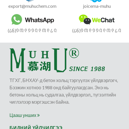
export@muhuchem.com
joicema-muhu
(᠘᠖)᠑ ᠓ ᠙ ᠑ ᠑ ᠒ ᠙ ᠓ ᠙ ᠘ ᠒
(᠘᠖)᠑ ᠓ ᠙ ᠑ ᠑ ᠒ ᠙ ᠓ ᠙ ᠘ ᠒
ТГХГ, БНХАУ-д бетон хольц тэргүүлэх үйлдвэрлэгч,
Бээжин хотноо 1988 онд байгуулагдсан. Энэ нь
бетоны хольц нь судалгаа, үйлдвэрлэл,, түгээлтийн
чиглэлээр мэргэшсэн байна.
Цааш унших
БИДНИЙ ҮЙЛЧИЛГЭЭ