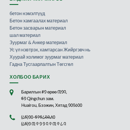
бетон нэмэлтүүд
Бетон хамгаалах материал
Бетон засварын материал
шал материал
Зуурмаг & Анкер материал
Ус үл нэвтрэх, хамтарсан Жийргэвч нь
Хуурай холимог зуурмаг материал
Гадна Тусгаарлалтын Төгсгөл
ХОЛБОО БАРИХ
Барилгын #᠑ өрөө ᠓᠑᠒,
᠖᠑ Qingchun зам.
Huairou, Бээжин, Хятад ᠑᠐᠑᠔᠐᠐
(᠘᠖)᠑᠐-᠖᠙᠖᠘᠗᠗᠕᠐
(᠘᠖)᠑ ᠓ ᠙ ᠑ ᠑ ᠒ ᠙ ᠓ ᠙ ᠘ ᠒