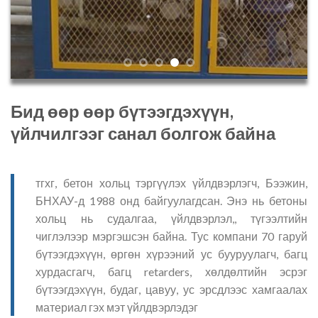
Бид өөр өөр бүтээгдэхүүн,
үйлчилгээг санал болгож байна
тгхг, бетон хольц тэргүүлэх үйлдвэрлэгч, Бээжин,
БНХАУ-д 1988 онд байгуулагдсан. Энэ нь бетоны
хольц нь судалгаа, үйлдвэрлэл,, түгээлтийн
чиглэлээр мэргэшсэн байна. Тус компани 70 гаруй
бүтээгдэхүүн, өргөн хүрээний ус бууруулагч, багц
хурдасгагч, багц retarders, хөлдөлтийн эсрэг
бүтээгдэхүүн, будаг, цавуу, ус эрсдлээс хамгаалах
материал гэх мэт үйлдвэрлэдэг