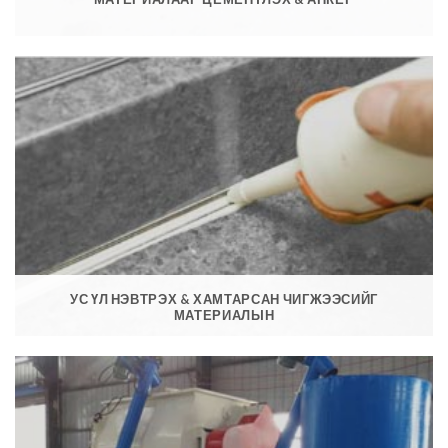
УС ҮЛ НЭВТРЭХ & ХАМТАРСАН ЧИГЖЭЭСИЙГ
МАТЕРИАЛЫН