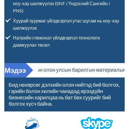
ноу-хау шилжүүлэх (SNF / Үндэсний Сангийн /
PNS)
Хуурай зуурмаг үйлдвэрлэл утас шугам нь ноу-хау
шилжүүлэх
Натрийн глюконат үйлдвэрлэл технологи
дамжуулах төсөл
Мэдээ
2017 Саудын олон улсын барилгын материалын үзэ
Бид нөхөрсөг дэлхийн олон нийтэд бий болгох,
гэрийн болон хилийн чанадад ирээдүйн
бизнесийн харилцаа нь бат бөх суурийг бий
болгох хүсч байна.