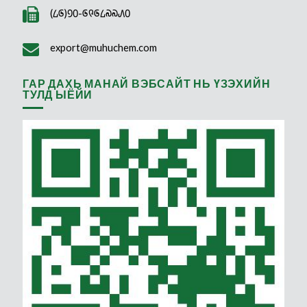
(᠘᠖)᠑᠐-᠖᠙᠖᠘᠗᠗᠕᠐
export@muhuchem.com
ГАР ДАХЬ МАНАЙ ВЭБСАЙТ НЬ ҮЗЭХИЙН
ТУЛД ЫЁЙИ