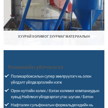
ХУУРАЙ ХОЛИМОГ ЗУУРМАГ МАТЕРИАЛЫН
Техникийн үйлчилгээ
Поликарбоксилын супер зөөлрүүлэгч нь олон
үйлдэлт үйлдвэрлэлийн нэгж
Орон нутгийн холих / бэлэн холимог компаниудын
хувьд Нийлмэл үйлдвэрлэл утас шугам / Бетон
Нафталин сульфонатын формальдегидийн нь