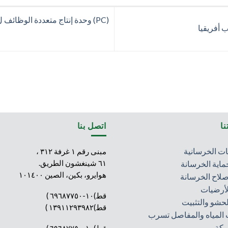
(PC) وحدة إنتاج متعددة الوظائف ل سوبيربلاستيسيزير متعدد الكربوكسيل
أفريقيا
ا
اتصل بنا
ت الخرسانية
مبنى رقم ١ غرفة ٣١٢ ،
٦١ شينغشون الطريق.
ماية الخرسانة
هوايرو، بكين، الصين ١٠١٤٠٠
صلاح الخرسانة
لأرضيات
قط)١٠-٦٩٦٨٧٧٥٠ )
لحشو والتثبيت
قط)١٣٩١١٢٩٣٩٨٢ )
المياه والمفاصل تسرب
ركة