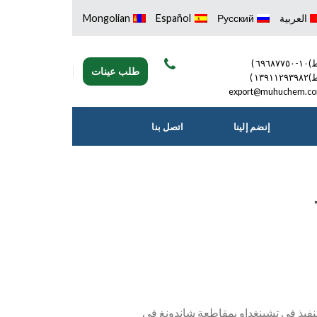
العربية
Русский
Español
Mongolian
٦٩٦٨٧٧ )
طلب عينات
١٣٩١١٢ )
export@muhuchem.c
إنضم إلينا
اتصل بنا
فيذ في تشينغداو بمقاطعة شاندونغ في