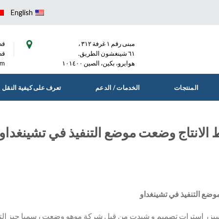
English
مبنى رقم ١ غرفة ٣١٢ ،
قط)١٠-٥٠
٦١ شينغشون الطريق.
قط)٩٣٩٨٢
هوايرو، بكين، الصين ١٠١٤٠٠
om
المنتجات
الخدمات / الدعم
تعرف على كيفية النقل
لانتاج وضعت موضع التنفيذ في تشينغداو
ضع التنفيذ في تشينغداو
يسيزر استرات تصميم و شيدت من قبل شركة موهو وضعت رسميا حيز التن