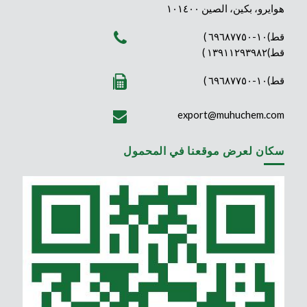
هوايرو، بكين، الصين ١٠١٤٠٠
قط)١٠-٦٩٦٨٧٧٥٠ )
قط)١٣٩١١٢٩٣٩٨٢ )
قط)١٠-٦٩٦٨٧٧٥٠ )
export@muhuchem.com
سكان لعرض موقعنا في المحمول