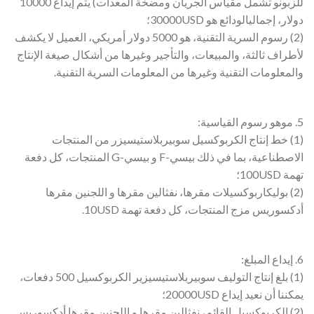
للزبونو تشمل مقياس الجريان ومضخة المعدات) يتم إيداع 10000
دولار، إجماليالودائع هو 30000USD؛
(2) رسوم السرية التقنية، هو 5000 دولار أمريكي، العميل لا يكشف
لأطراف ثالثة، والمبيعات، والتأجير وغيرها من أشكال صيغة الإنتاج
والمعلومات التقنية وغيرها من المعلومات السرية التقنية.
5. موهو رسوم القياسية:
(1) خط إنتاج الكربوكسيل سوبيربلاستيسيزر من المنتجات
الاصطناعية، بما في ذلك بيسي-F و بيسي-G المنتجات، كل دفعة
تهمة 100USD؛
(2) بوليكاربوكسيلات مقرها، نفثالين مقرها و اللجنين مقرها
أدكسوريس مزج المنتجات، كل دفعة تهمة 10USD.
6. إيداع المبلغ:
(1) بلغ إنتاج التوليف سوبيربلاستيسيزير الكربوكسيل 500 دفعات،
يمكننا أن نعيد إيداع 20000USD؛
(2) الكربوكسيل القائم، نفثالين مقرها و اللجنين مقرها أدكسوريس