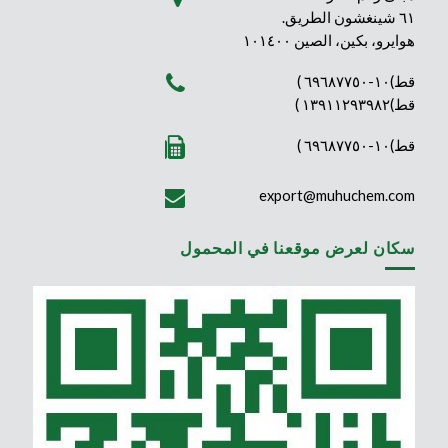
٦١ شينغشون الطريق.
هوايرو، بكين، الصين ١٠١٤٠٠
قط)١٠-٦٩٦٨٧٧٥٠ )
قط)١٣٩١١٢٩٣٩٨٢ )
قط)١٠-٦٩٦٨٧٧٥٠ )
export@muhuchem.com
سكان لعرض موقعنا في المحمول