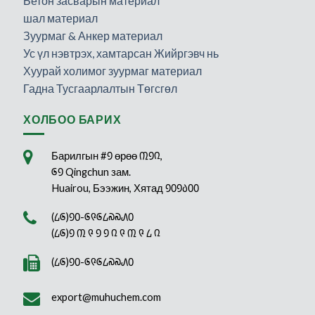
Бетон засварын материал
шал материал
Зуурмаг & Анкер материал
Ус үл нэвтрэх, хамтарсан Жийргэвч нь
Хуурай холимог зуурмаг материал
Гадна Тусгаарлалтын Төгсгөл
ХОЛБОО БАРИХ
Барилгын #᠑ өрөө ᠓᠑᠒,
᠖᠑ Qingchun зам.
Huairou, Бээжин, Хятад ᠑᠐᠑᠔᠐᠐
(᠘᠖)᠑᠐-᠖᠙᠖᠘᠗᠗᠕᠐
(᠘᠖)᠑ ᠓ ᠙ ᠑ ᠑ ᠒ ᠙ ᠓ ᠙ ᠘ ᠒
(᠘᠖)᠑᠐-᠖᠙᠖᠘᠗᠗᠕᠐
export@muhuchem.com