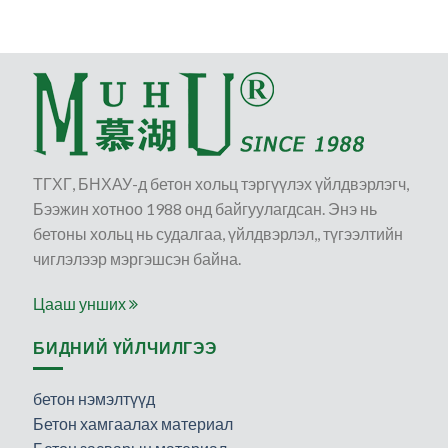
ТГХГ, БНХАУ-д бетон хольц тэргүүлэх үйлдвэрлэгч,
Бээжин хотноо 1988 онд байгуулагдсан. Энэ нь
бетоны хольц нь судалгаа, үйлдвэрлэл,, түгээлтийн
чиглэлээр мэргэшсэн байна.
Цааш унших
БИДНИЙ ҮЙЛЧИЛГЭЭ
бетон нэмэлтүүд
Бетон хамгаалах материал