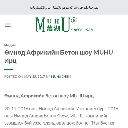
Skip
مرحبا بكم في شركة موهو للإنشاءات والكيماويات.
to
content
МЭДЭЭ
Өмнөд Африкийн Бетон шоу MUHU
Ирц
POSTED ON
MAY 25, 2017
BY
MUHUCHEM
Өмнөд Африкийн бетон шоу MUHU ирц
20-11, 2016 оны Өмнөд Африкийн Иоханнесбург, 2016
оны Өмнөд Африк Бетон Show, MUHU компанийн
эзэмшиж буй үзэсгэлэнд оролцож болно. “Нэг бүс нэг