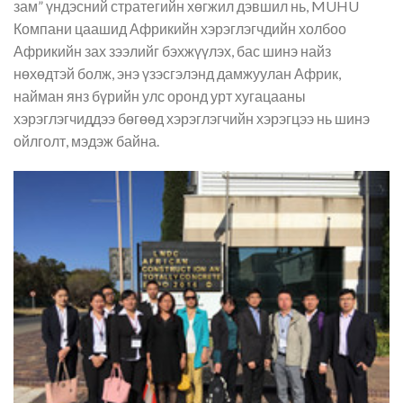
зам” үндэсний стратегийн хөгжил дэвшил нь, MUHU
Компани цаашид Африкийн хэрэглэгчдийн холбоо
Африкийн зах зээлийг бэхжүүлэх, бас шинэ найз
нөхөдтэй болж, энэ үзэсгэлэнд дамжуулан Африк,
найман янз бүрийн улс оронд урт хугацааны
хэрэглэгчиддээ бөгөөд хэрэглэгчийн хэрэгцээ нь шинэ
ойлголт, мэдэж байна.