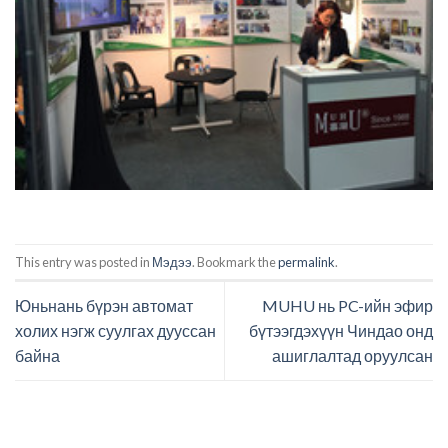
This entry was posted in
Мэдээ
. Bookmark the
permalink
.
Юньнань бүрэн автомат
MUHU нь PC-ийн эфир
холих нэгж суулгах дууссан
бүтээгдэхүүн Чиндао онд
байна
ашиглалтад оруулсан