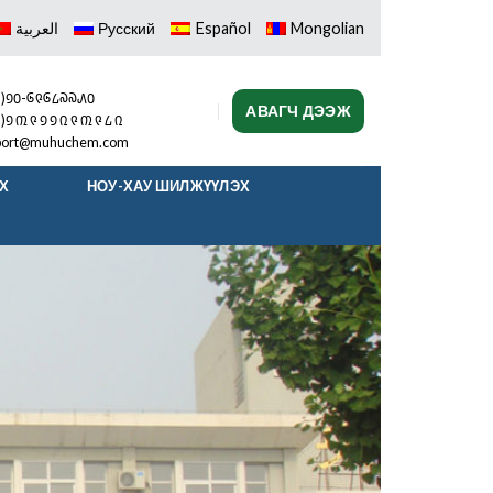
العربية
Русский
Español
Mongolian
᠖)᠑᠐-᠖᠙᠖᠘᠗᠗᠕᠐
АВАГЧ ДЭЭЖ
)᠑ ᠓ ᠙ ᠑ ᠑ ᠒ ᠙ ᠓ ᠙ ᠘ ᠒
port@muhuchem.com
ЭХ
НОУ-ХАУ ШИЛЖҮҮЛЭХ