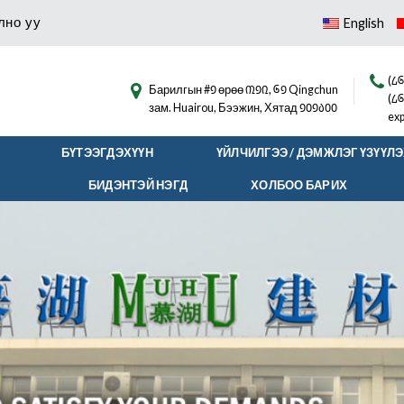
лно уу
English
(᠘
Барилгын #᠑ өрөө ᠓᠑᠒, ᠖᠑ Qingchun
(᠘᠖
зам. Huairou, Бээжин, Хятад ᠑᠐᠑᠔᠐᠐
ex
БҮТЭЭГДЭХҮҮН
ҮЙЛЧИЛГЭЭ / ДЭМЖЛЭГ ҮЗҮҮЛ
БИДЭНТЭЙ НЭГД
ХОЛБОО БАРИХ