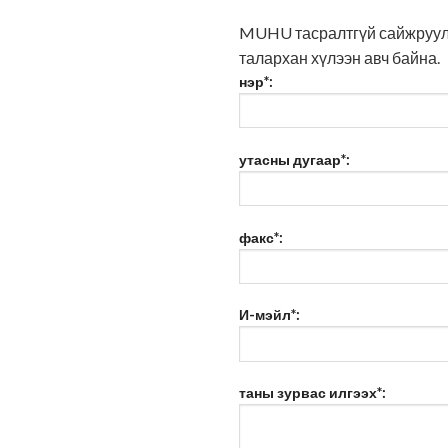
MUHU тасралтгүй сайжруула
талархан хүлээн авч байна.
нэр*:
утасны дугаар*:
факс*:
И-мэйл*:
таны зурвас илгээх*: