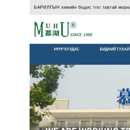
Skip
БАРИЛГЫН химийн бодис тгхг тавтай мори
to
content
НҮҮР ХУУДАС
БИДНИЙ ТУХАЙ