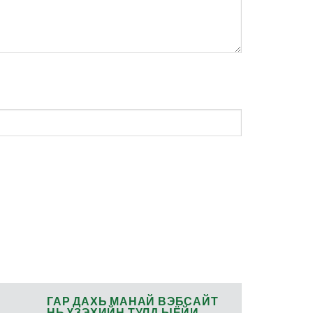
ГАР ДАХЬ МАНАЙ ВЭБСАЙТ
НЬ ҮЗЭХИЙН ТУЛД ЫЁЙИ