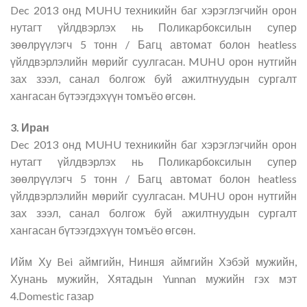
Dec 2013 онд MUHU техникийн баг хэрэглэгчийн орон
нутагт үйлдвэрлэх нь Поликарбоксилын супер
зөөлрүүлэгч 5 тонн / Багц автомат болон heatless
үйлдвэрлэлийн мөрийг суулгасан. MUHU орон нутгийн
зах зээл, санал болгож буй ажилтнуудын сургалт
хангасан бүтээгдэхүүн томъёо өгсөн.
3. Иран
Dec 2013 онд MUHU техникийн баг хэрэглэгчийн орон
нутагт үйлдвэрлэх нь Поликарбоксилын супер
зөөлрүүлэгч 5 тонн / Багц автомат болон heatless
үйлдвэрлэлийн мөрийг суулгасан. MUHU орон нутгийн
зах зээл, санал болгож буй ажилтнуудын сургалт
хангасан бүтээгдэхүүн томъёо өгсөн.
Ийм Ху Bei аймгийн, Ниншя аймгийн Хэбэй мужийн,
Хунань мужийн, Хятадын Yunnan мужийн гэх мэт
4.Domestic газар