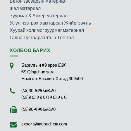
Бетон засварын материал
шал материал
Зуурмаг & Анкер материал
Ус үл нэвтрэх, хамтарсан Жийргэвч нь
Хуурай холимог зуурмаг материал
Гадна Тусгаарлалтын Төгсгөл
ХОЛБОО БАРИХ
Барилгын #᠑ өрөө ᠓᠑᠒,
᠖᠑ Qingchun зам.
Huairou, Бээжин, Хятад ᠑᠐᠑᠔᠐᠐
(᠘᠖)᠑᠐-᠖᠙᠖᠘᠗᠗᠕᠐
(᠘᠖)᠑ ᠓ ᠙ ᠑ ᠑ ᠒ ᠙ ᠓ ᠙ ᠘ ᠒
(᠘᠖)᠑᠐-᠖᠙᠖᠘᠗᠗᠕᠐
export@muhuchem.com