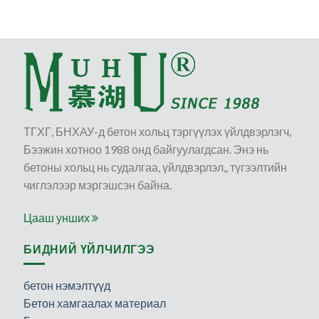
ТГХГ, БНХАУ-д бетон хольц тэргүүлэх үйлдвэрлэгч,
Бээжин хотноо 1988 онд байгуулагдсан. Энэ нь
бетоны хольц нь судалгаа, үйлдвэрлэл,, түгээлтийн
чиглэлээр мэргэшсэн байна.
Цааш унших
БИДНИЙ ҮЙЛЧИЛГЭЭ
бетон нэмэлтүүд
Бетон хамгаалах материал