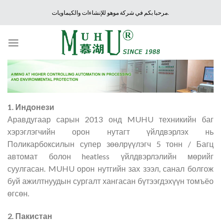
Skip
مرحبا بكم في شركة موهو للإنشاءات والكيماويات.
to
content
1. Индонези
Аравдугаар сарын 2013 онд MUHU техникийн баг
хэрэглэгчийн орон нутагт үйлдвэрлэх нь
Поликарбоксилын супер зөөлрүүлэгч 5 тонн / Багц
автомат болон heatless үйлдвэрлэлийн мөрийг
суулгасан. MUHU орон нутгийн зах зээл, санал болгож
буй ажилтнуудын сургалт хангасан бүтээгдэхүүн томъёо
өгсөн.
2. Пакистан