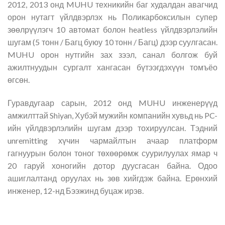
2012, 2013 онд MUHU техникийн баг худалдан авагчид
орон нутагт үйлдвэрлэх нь Поликарбоксилын супер
зөөлрүүлэгч 10 автомат болон heatless үйлдвэрлэлийн
шугам (5 тонн / Багц буюу 10 тонн / Багц) дээр суулгасан.
MUHU орон нутгийн зах зээл, санал болгож буй
ажилтнуудын сургалт хангасан бүтээгдэхүүн томъёо
өгсөн.
Гуравдугаар сарын, 2012 онд MUHU инженерүүд
амжилттай Shiyan, Хубэй мужийн компанийн хувьд нь PC-
ийн үйлдвэрлэлийн шугам дээр тохируулсан. Тэдний
unremitting хүчин чармайлтын ачаар платформ
гагнуурын болон тоног төхөөрөмж суурилуулах ямар ч
20 гаруй хоногийн дотор дуусгасан байна. Одоо
ашиглалтанд оруулах нь зөв хийгдэж байна. Ерөнхий
инженер, 12-нд Бээжинд буцаж ирэв.