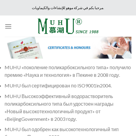
Skip
مرحبا بكم في شركة موهو للإنشاءات والكيماويات.
to
content
MUHU «поколение поликарбоксильного типа» получило
премию «Наука и технология» в Пекине в 2008 году.
MUHU был сертифицирован по ISO9001in2004.
MUHU Высокоэффективный водорастворитель
поликарбоксильного типа был удостоен награды
«Новый высокотехнологичный продукт» от
«BeijingGovernment» в 2003 году.
MUHU был одобрен как высокотехнологичный тип