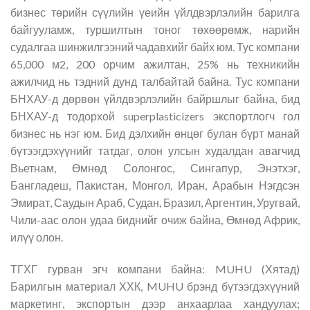
бизнес төрийн сүүлийн үеийн үйлдвэрлэлийн барилга
байгууламж, туршилтын тоног төхөөрөмж, нарийн
судалгаа шинжилгээний чадавхийг байх юм. Тус компани
65,000 м2, 200 орчим ажилтан, 25% нь техникийн
ажилчид нь тэдний дунд талбайтай байна. Тус компани
БНХАУ-д дөрвөн үйлдвэрлэлийн байршлыг байна, бид
БНХАУ-д тодорхой superplasticizers экспортлогч гол
бизнес нь нэг юм. Бид дэлхийн өнцөг булан бүрт манай
бүтээгдэхүүнийг татдаг, олон улсын худалдан авагчид
Вьетнам, Өмнөд Солонгос, Сингапур, Энэтхэг,
Бангладеш, Пакистан, Монгол, Иран, Арабын Нэгдсэн
Эмират, Саудын Араб, Судан, Бразил, Аргентин, Уругвай,
Чили-аас олон удаа биднийг очиж байна, Өмнөд Африк,
илүү олон.
ТГХГ гурван эгч компани байна: MUHU (Хятад)
Барилгын материал ХХК, MUHU брэнд бүтээгдэхүүний
маркетинг, экспортын дээр анхаарлаа хандуулах;