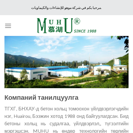
Skip
مرحبا بكم في شركة موهو للإنشاءات والكيماويات.
to
content
Компаний танилцуулга
ТГХГ, БНХАУ-д бетон хольц томоохон үйлдвэрлэгчдийн
нэг, Huairou, Бээжин хотод 1988 онд байгуулагдсан. Бид
бетоны хольц нь судалгаа, үйлдвэрлэл,, түгээлтийн
мэргэшсэн. MUHU нь өндөр технологийн төрлийн