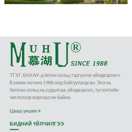
ТГХГ, БНХАУ-д бетон хольц тэргүүлэх үйлдвэрлэгч,
Бээжин хотноо 1988 онд байгуулагдсан. Энэ нь
бетоны хольц нь судалгаа, үйлдвэрлэл,, түгээлтийн
чиглэлээр мэргэшсэн байна.
Цааш унших
БИДНИЙ ҮЙЛЧИЛГЭЭ