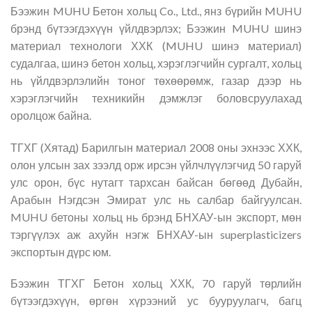
Бээжин MUHU Бетон хольц Co., Ltd., янз бүрийн MUHU
брэнд бүтээгдэхүүн үйлдвэрлэх; Бээжин MUHU шинэ
материал технологи ХХК (MUHU шинэ материал)
судалгаа, шинэ бетон хольц, хэрэглэгчийн сургалт, хольц
нь үйлдвэрлэлийн тоног төхөөрөмж, газар дээр нь
хэрэглэгчийн техникийн дэмжлэг боловсруулахад
оролцож байна.
ТГХГ (Хятад) Барилгын материал 2008 оны эхнээс ХХК,
олон улсын зах зээлд орж ирсэн үйлчлүүлэгчид 50 гаруй
улс орон, бүс нутагт тархсан байсан бөгөөд Дубайн,
Арабын Нэгдсэн Эмират улс нь салбар байгуулсан.
MUHU бетоны хольц нь брэнд БНХАУ-ын экспорт, мөн
тэргүүлэх аж ахуйн нэгж БНХАУ-ын superplasticizers
экспортын дүрс юм.
Бээжин ТГХГ Бетон хольц ХХК, 70 гаруй төрлийн
бүтээгдэхүүн, өргөн хүрээний ус бууруулагч, багц