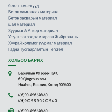
бетон нэмэлтүүд
Бетон хамгаалах материал
Бетон засварын материал
шал материал
Зуурмаг & Анкер материал
Ус үл нэвтрэх, хамтарсан Жийргэвч нь
Хуурай холимог зуурмаг материал
Гадна Тусгаарлалтын Төгсгөл
ХОЛБОО БАРИХ
Барилгын #᠑ өрөө ᠓᠑᠒,
᠖᠑ Qingchun зам.
Huairou, Бээжин, Хятад ᠑᠐᠑᠔᠐᠐
(᠘᠖)᠑᠐-᠖᠙᠖᠘᠗᠗᠕᠐
(᠘᠖)᠑ ᠓ ᠙ ᠑ ᠑ ᠒ ᠙ ᠓ ᠙ ᠘ ᠒
(᠘᠖)᠑᠐-᠖᠙᠖᠘᠗᠗᠕᠐