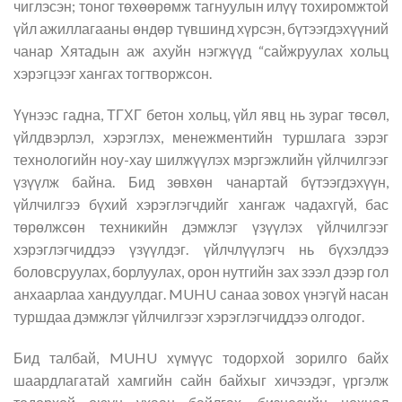
чиглэсэн; тоног төхөөрөмж тагнуулын илүү тохиромжтой
үйл ажиллагааны өндөр түвшинд хүрсэн, бүтээгдэхүүний
чанар Хятадын аж ахуйн нэгжүүд “сайжруулах хольц
хэрэгцээг хангах тогтворжсон.
Үүнээс гадна, ТГХГ бетон хольц, үйл явц нь зураг төсөл,
үйлдвэрлэл, хэрэглэх, менежментийн туршлага зэрэг
технологийн ноу-хау шилжүүлэх мэргэжлийн үйлчилгээг
үзүүлж байна. Бид зөвхөн чанартай бүтээгдэхүүн,
үйлчилгээ бүхий хэрэглэгчдийг хангаж чадахгүй, бас
төрөлжсөн техникийн дэмжлэг үзүүлэх үйлчилгээг
хэрэглэгчиддээ үзүүлдэг. үйлчлүүлэгч нь бүхэлдээ
боловсруулах, борлуулах, орон нутгийн зах зээл дээр гол
анхаарлаа хандуулдаг. MUHU санаа зовох үнэгүй насан
туршдаа дэмжлэг үйлчилгээг хэрэглэгчиддээ олгодог.
Бид талбай, MUHU хүмүүс тодорхой зорилго байх
шаардлагатай хамгийн сайн байхыг хичээдэг, үргэлж