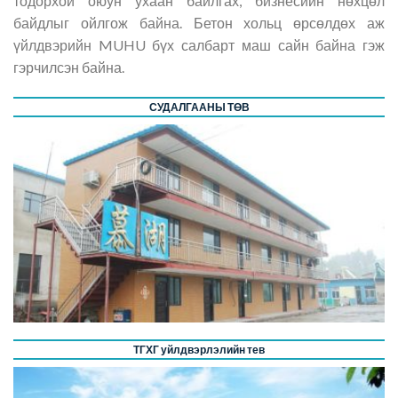
тодорхой оюун ухаан байлгах, бизнесийн нөхцөл
байдлыг ойлгож байна. Бетон хольц өрсөлдөх аж
үйлдвэрийн MUHU бүх салбарт маш сайн байна гэж
гэрчилсэн байна.
СУДАЛГААНЫ ТӨВ
ТГХГ уйлдвэрлэлийн тев