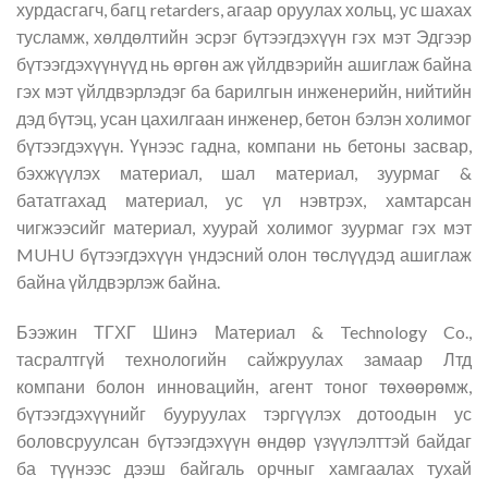
хурдасгагч, багц retarders, агаар оруулах хольц, ус шахах
тусламж, хөлдөлтийн эсрэг бүтээгдэхүүн гэх мэт Эдгээр
бүтээгдэхүүнүүд нь өргөн аж үйлдвэрийн ашиглаж байна
гэх мэт үйлдвэрлэдэг ба барилгын инженерийн, нийтийн
дэд бүтэц, усан цахилгаан инженер, бетон бэлэн холимог
бүтээгдэхүүн. Үүнээс гадна, компани нь бетоны засвар,
бэхжүүлэх материал, шал материал, зуурмаг &
бататгахад материал, ус үл нэвтрэх, хамтарсан
чигжээсийг материал, хуурай холимог зуурмаг гэх мэт
MUHU бүтээгдэхүүн үндэсний олон төслүүдэд ашиглаж
байна үйлдвэрлэж байна.
Бээжин ТГХГ Шинэ Материал & Technology Co.,
тасралтгүй технологийн сайжруулах замаар Лтд
компани болон инновацийн, агент тоног төхөөрөмж,
бүтээгдэхүүнийг бууруулах тэргүүлэх дотоодын ус
боловсруулсан бүтээгдэхүүн өндөр үзүүлэлттэй байдаг
ба түүнээс дээш байгаль орчныг хамгаалах тухай