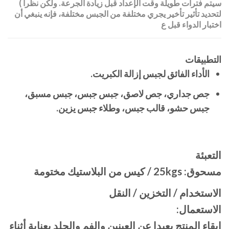
( سيتم فترات طويلة وقت الإعداد قبل زيادة الجرعة. ولكن نظرا
لتحديد تأثير تأخير يجري مختلفة من الجبس مختلفة، فإنه ينبغي أن
اختبار الدواء قبل ع
التطبيقات
الأداء الفائق لجبس إزالة الكبريت.
جص جداري، جص لاصق، جبس جبس، جبس مسبق،
جبس حشو، قالب جبس، وطلاء جبس يزين.
التعبئة
مسحوق: 25kgs / كيس من البلاستيك مختومة
الاستخدام / التخزين / النقل
الاستعمال:
إبقاء المنتج بعيدا عن العينين والفم والجلد بعناية أثناء