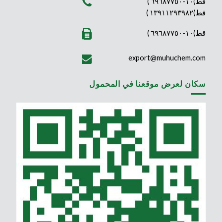
قط)١٠-٦٩٦٨٧٧٥٠ )
قط)١٣٩١١٢٩٣٩٨٢ )
قط)١٠-٦٩٦٨٧٧٥٠ )
export@muhuchem.com
سكان لعرض موقعنا في المحمول