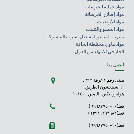
مواد حماية الخرسانة
مواد إصلاح الخرسانة
مواد الأرضيات
مواد الحشو والتثبيت
تسرب المياه والمفاصل تسرب المشتركة
مواد هاون مختلطة الجافة
الخارجي الانتهاء من العزل
اتصل بنا
مبنى رقم ١ غرفة ٣١٢ ،
٦١ شينغشون الطريق.
هوايرو، بكين، الصين ١٠١٤٠٠
قط)١٠-٦٩٦٨٧٧٥٠ )
قط)١٣٩١١٢٩٣٩٨٢ )
قط)١٠-٦٩٦٨٧٧٥٠ )