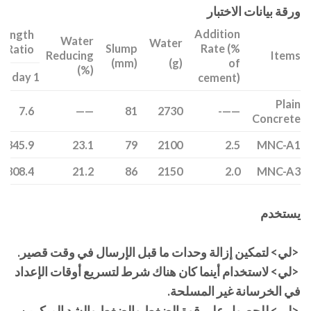
ورقة بيانات الاختبار
Addition
rength
Water
Water
Slump
Rate (%
Ratio(%)
Reducing
Items
(mm)
of
(g)
(%)
1 day
cement)
Plain
7.6
——
81
2730
——-
Concrete
9/345.9
23.1
79
2100
2.5
MNC-A1
4/308.4
21.2
86
2150
2.0
MNC-A3
يستخدم
<لي> لتمكين إزالة وحدات ما قبل الإرسال في وقت قصير.
<لي> لاستخدام أينما كان هناك شرط لتسريع أوقات الإعداد
في الخرسانة غير المسلحة.
<لي> للحصول على قوة الضغط والضغط والشد المبكرين.