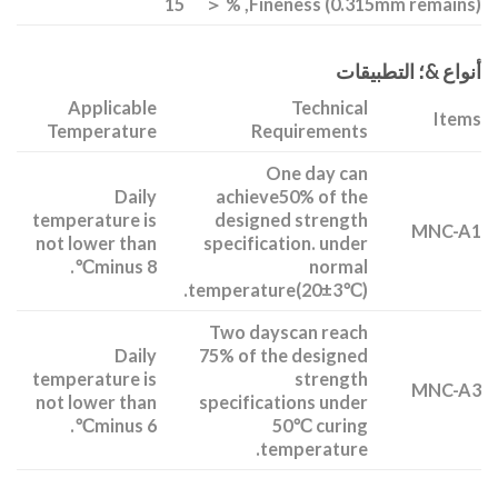
15
Fineness (0.315mm remains), % ＜
أنواع &؛ التطبيقات
Applicable
Technical
Items
Temperature
Requirements
One day can
Daily
achieve50% of the
temperature is
designed strength
MNC-A1
not lower than
specification. under
minus 8℃.
normal
temperature(20±3℃).
Two dayscan reach
Daily
75% of the designed
temperature is
strength
MNC-A3
not lower than
specifications under
minus 6℃.
50℃ curing
temperature.