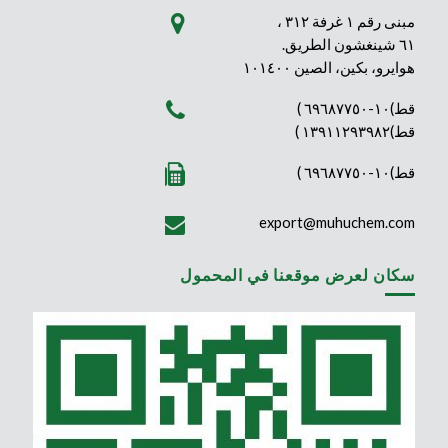
مبنى رقم ١ غرفة ٣١٢ ،
٦١ شينغشون الطريق.
هوايرو، بكين، الصين ١٠١٤٠٠
قط)١٠-٦٩٦٨٧٧٥٠ )
قط)١٣٩١١٢٩٣٩٨٢ )
قط)١٠-٦٩٦٨٧٧٥٠ )
export@muhuchem.com
سكان لعرض موقعنا في المحمول