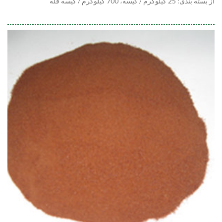
از بسته بندی: 25 کیلوگرم / کیسه، 700 کیلوگرم / کیسه فله