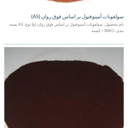
سولفونات آمینوفنول بر اساس فوق روان (AS)
نام محصول: سولفونات آمینوفنول بر اساس فوق روان (ع) نوع: AS بسته
بندی: 30KG / کیسه