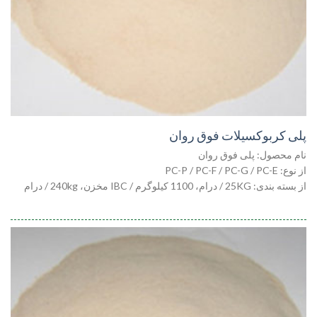
پلی کربوکسیلات فوق روان
نام محصول: پلی فوق روان
از نوع: PC-P / PC-F / PC-G / PC-E
از بسته بندی: 25KG / درام، 1100 کیلوگرم / IBC مخزن، 240kg / درام