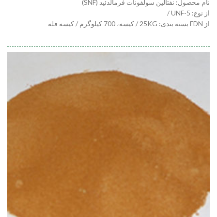
نام محصول: نفتالین سولفونات فرمالدئید (SNF)
از نوع: UNF-5 /
از FDN بسته بندی: 25KG / کیسه، 700 کیلوگرم / کیسه فله