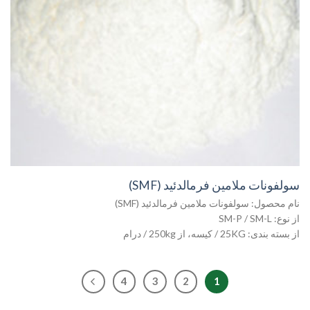
سولفونات ملامین فرمالدئید (SMF)
نام محصول: سولفونات ملامین فرمالدئید (SMF)
از نوع: SM-P / SM-L
از بسته بندی: 25KG / کیسه، از 250kg / درام
4
3
2
1