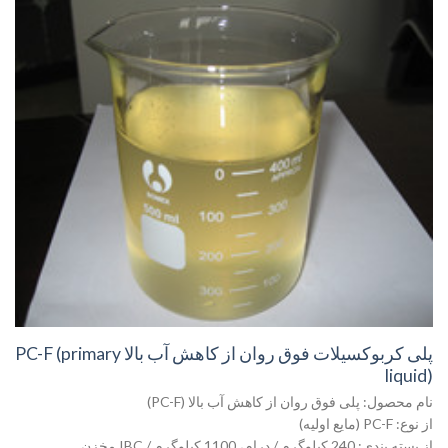
پلی کربوکسیلات فوق روان از کاهش آب بالا PC-F (primary
liquid)
نام محصول: پلی فوق روان از کاهش آب بالا (PC-F)
از نوع: PC-F (مایع اولیه)
از بسته بندی: 240 کیلوگرم / درام، 1100 کیلوگرم / IBC مخزن