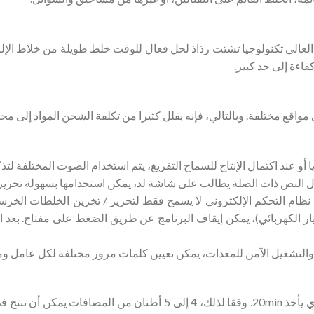
ط العالي تكنولوجيا تشتت رذاذ لحل فعال للوقت خلط طويلة من خلاط ال
فاءة إلى حد كبير.
واقع مختلفة. وبالتالي، فإنه يقلل كثيرا من تكلفة الشحن المواد إلى مح
ئي: نظام التحكم الإلكتروني لا يسمح فقط لتحرير / تخزين الخلطات الخ
لتيار الكهربائي)، يمكن إيقاف البرنامج عن طريق الضغط على مفتاح. بع
يمكن للنظام مزيج 2 طن من المضافات في دفعة، والذي يأخذ 20min. وفقا 