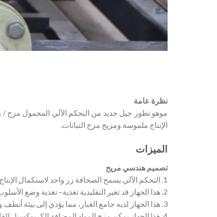
نظرة عامة
موهو تطور جيل جديد من التحكم الآلي المحمول مزج /
الإنتاج ملموسة ومزيج مزج النباتات.
الميزات
تصميم هندسي مريح
1. التحكم الآلي يسمح الصحافة زر واحد لاستكمال الإنتاج كله. في العملية برمتها، هناك حاجة إلى عامل واحد فقط.
2. هذا الجهاز قد تغير التقليدية تغذية– تغذية وضع الأسلوب. المشغل يقف في الطابق الأرضي لإكمال مهمة التغذية بأمان وسهولة.
3. هذا الجهاز لديه جامع الغبار، مما يؤدي إلى بيئة أنظف ويحمي صحة العمال.
4. هذا الجهاز يمكن مزج المواد المضافة الكربوكسيل القائمة، الخلط القائم على النفثالين، أو غيرها من مساحيق والسوائل.