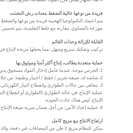
فريدة من نوعها عالية الضغط معدات رش التشتت
يتم اعتماد التكنولوجيا الهجينة فريدة من نوعها والضغ
موزعة بالتساوي. مقارنة مع خلط التقليدية، يتم تحسين ك
القابلة للإزالة وحدات القائم
تركيب وتفكيك سريع وسهل، مما يجعلها مريحة لإنتاج في م
حماية متعددة يطالب، إنتاج أكثر أمنا وموثوق بها
1. الجرس موجه: عندما عامل إدخال المواد مسحوق يدويا أو عند اكتمال الإنتاج للسماح التفريغ، يتم استخدام الصوت المختلفة لتذكير.
2. شاشة لد، صيغة تحرير / حفظ / اختيار وظيفة: من خلال النص ذات الصلة يطالب على شاشة لد، يمكن استخدامها بسهولة تحرير وحفظ وتحديد الصيغة، دون قراءة دليل التشغيل.
3. يتعافى من حالات الطوارئ وانقطاع التيار الكهربا
عملية الإنتاج. في حالة الطوارئ (الطوارئ أو انقطاع ا
الإنتاج. ليس هناك حادث الجودة.
4. عملية إعداد الأمن: من أجل ضمان سرية صيغة الإنتاج والتشغيل الآمن للمعدات، يمكن تعيين كلمات مرور مختلفة لكل عامل ومحرر الصيغة.
ارتفاع الانتاج مع مزيج كامل