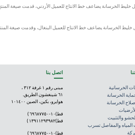
ا
اتصل بنا
ت الخرسانية
مبنى رقم ١ غرفة ٣١٢ ،
٦١ شينغشون الطريق.
ماية الخرسانة
هوايرو، بكين، الصين ١٠١٤٠٠
صلاح الخرسانة
لأرضيات
قط)١٠-٦٩٦٨٧٧٥٠ )
لحشو والتثبيت
قط)١٣٩١١٢٩٣٩٨٢ )
المياه والمفاصل تسرب
ركة
قط)١٠-٦٩٦٨٧٧٥٠ )