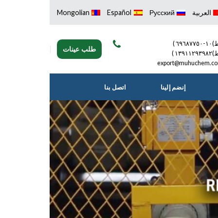
العربية
Русский
Español
Mongolian
٦٩٦٨٧٧ )
طلب عينات
١٣٩١١٢ )
export@muhuchem.c
إنضم إلينا
اتصل بنا