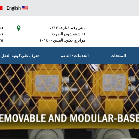
English
مبنى رقم ١ غرفة ٣١٢ ،
قط)١٠-٥٠
٦١ شينغشون الطريق.
قط)٩٣٩٨٢
هوايرو، بكين، الصين ١٠١٤٠٠
om
المنتجات
الخدمات / الدعم
تعرف على كيفية النقل