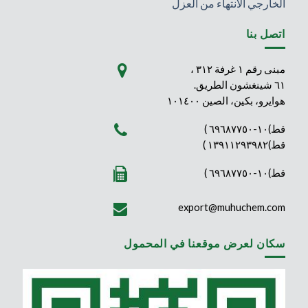
الخارجي الانتهاء من العزل
اتصل بنا
مبنى رقم ١ غرفة ٣١٢ ،
٦١ شينغشون الطريق.
هوايرو، بكين، الصين ١٠١٤٠٠
قط)١٠-٦٩٦٨٧٧٥٠ )
قط)١٣٩١١٢٩٣٩٨٢ )
قط)١٠-٦٩٦٨٧٧٥٠ )
export@muhuchem.com
سكان لعرض موقعنا في المحمول