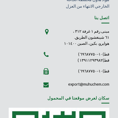
الخارجي الانتهاء من العزل
اتصل بنا
مبنى رقم ١ غرفة ٣١٢ ،
٦١ شينغشون الطريق.
هوايرو، بكين، الصين ١٠١٤٠٠
قط)١٠-٦٩٦٨٧٧٥٠ )
قط)١٣٩١١٢٩٣٩٨٢ )
قط)١٠-٦٩٦٨٧٧٥٠ )
export@muhuchem.com
سكان لعرض موقعنا في المحمول