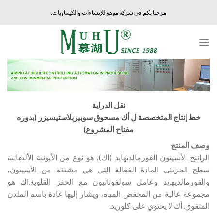
Ski
مرحبا بكم في شركة موهو للإنشاءات والكيماويات.
t
conten
نقل الدراية
خط إنتاج المتخصصة ل أك مسحوق سوبيربلاستيسيزر (بدوره
مفتاح المشروع)
وصف المنتج
الراتنج الأسيتون الفورمالديهايد (أك)، هو نوع من الأيونية الأليفاتية
سطح الجزيئي المادة الفعالة التي هي مشتقة من الأسيتون،
والفورمالديهايد وعامل سولفوناتيون مع الحفز القلوية.اك هو
مجموعة عالية من المخفض المياه، ويشار إليها عادة باسم الملدن
المتفوق. أك لا يحتوي على كلوريد.