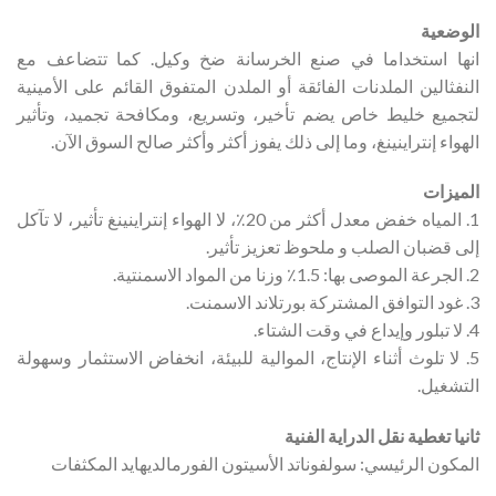
الوضعية
انها استخداما في صنع الخرسانة ضخ وكيل. كما تتضاعف مع
النفثالين الملدنات الفائقة أو الملدن المتفوق القائم على الأمينية
لتجميع خليط خاص يضم تأخير، وتسريع، ومكافحة تجميد، وتأثير
الهواء إنتراينينغ، وما إلى ذلك يفوز أكثر وأكثر صالح السوق الآن.
الميزات
1. المياه خفض معدل أكثر من 20٪، لا الهواء إنتراينينغ تأثير، لا تآكل
إلى قضبان الصلب و ملحوظ تعزيز تأثير.
2. الجرعة الموصى بها: 1.5٪ وزنا من المواد الاسمنتية.
3. غود التوافق المشتركة بورتلاند الاسمنت.
4. لا تبلور وإيداع في وقت الشتاء.
5. لا تلوث أثناء الإنتاج، الموالية للبيئة، انخفاض الاستثمار وسهولة
التشغيل.
ثانيا تغطية نقل الدراية الفنية
المكون الرئيسي: سولفوناتد الأسيتون الفورمالديهايد المكثفات